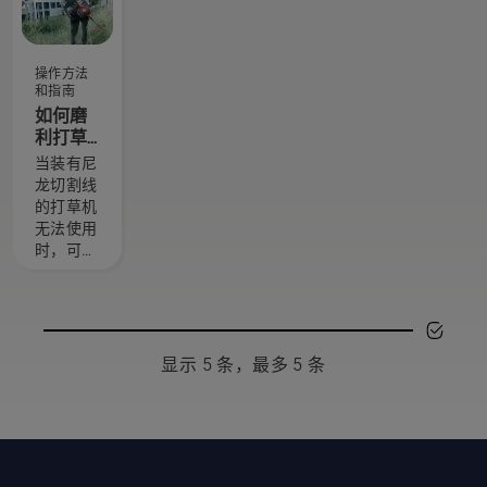
技艺精湛
介绍自行
紧锯链。
且备受尊
保养事项
使用锉规
敬的大
的指南。
可以更轻
操作方法
使。他们
松地使锯
和指南
就是我们
链保持良
如何磨
的 H 团
好状态。
利打草
队。他们
刀片
当装有尼
也是我们
龙切割线
要求最苛
的打草机
刻的用
无法使用
户。
时，可使
用打草刀
片修剪更
厚、更密
的草。打
草刀片可
显示 5 条，最多 5 条
以轻松地
修剪厚
草，从而
实现更
快、更高