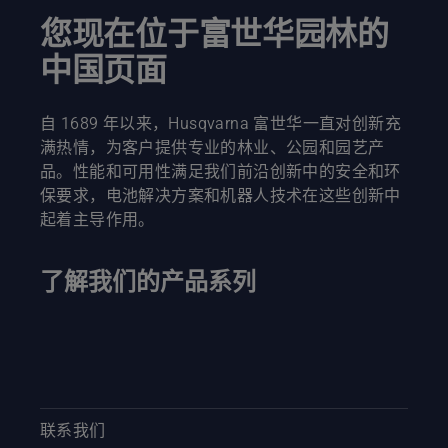
效的修
剪。观看
您现在位于富世华园林的
此短视
中国页面
频，了解
如何磨利
和维护打
草刀片。
自 1689 年以来，Husqvarna 富世华一直对创新充
满热情，为客户提供专业的林业、公园和园艺产
品。性能和可用性满足我们前沿创新中的安全和环
保要求，电池解决方案和机器人技术在这些创新中
起着主导作用。
了解我们的产品系列
联系我们