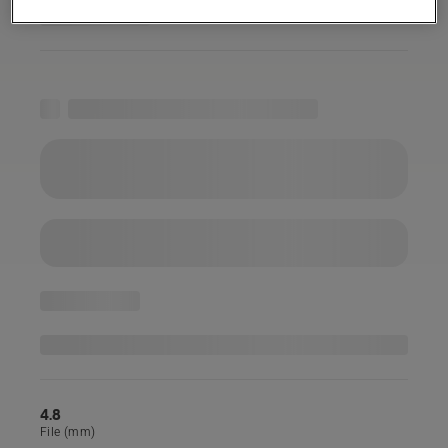
4.8
File (mm)