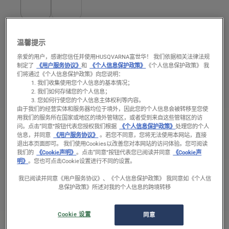
温馨提示
链锯锉削设备
深度尺 .325"
亲爱的用户，感谢您信任并使用HUSQVARNA富世华！ 我们依据相关法律法规
制定了
《用户服务协议》
和
《个人信息保护政策》
《个人信息保护政策》 我
们将通过《个人信息保护政策》向您说明：
我们收集使用您个人信息的基本情况；
我们如何存储您的个人信息；
您如何行使您的个人信息主体权利等内容。
由于我们的经营实体和服务器均位于境外，因此您的个人信息会被转移至您使
产品型号
用我们的服务所在国家或地区的境外管辖区，或者受到来自这些管辖区的访
问。
点击“同意”按钮代表您授权我们根据
《个人信息保护政策》
处理您的个人
信息，并同意
《用户服务协议》
。若您不同意，您将无法使用本网站，直接
退出本页面即可。 我们使用Cookies以改善您对本网站的访问体验。您可阅读
适用型号
我们的
《Cookie声明》
。点击“同意”按钮代表您已阅读并同意
《Cookie声
明》
。您也可点击Cookie设置进行不同的设置。
Variant
.325"
我已阅读并同意《用户服务协议》、《个人信息保护政策》 我同意如《个人信
息保护政策》所述对我的个人信息的跨境转移
货号： 505 69 81‑00
Cookie 设置
同意