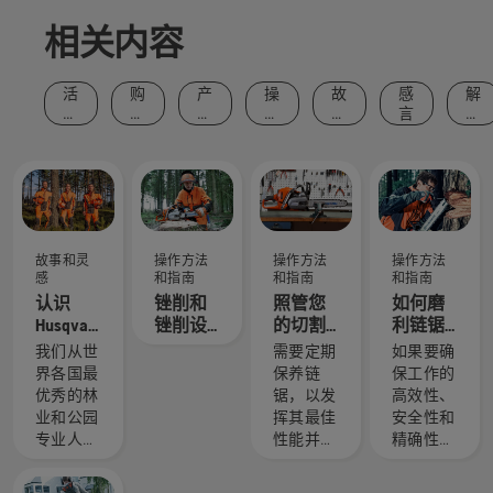
相关内容
活
购
产
操
故
感
解
动
买
品
作
事
言
决
和
建
和
方
和
方
事
议
创
法
灵
案
件
新
和
感
指
南
故事和灵
操作方法
操作方法
操作方法
感
和指南
和指南
和指南
认识
锉削和
照管您
如何磨
Husqvarna
锉削设
的切割
利链锯
富世华 H
备建议
设备
锯链
我们从世
需要定期
如果要确
团队 - 我
界各国最
保养链
保工作的
们最苛
优秀的林
锯，以发
高效性、
刻的用
业和公园
挥其最佳
安全性和
户
专业人士
性能并延
精确性，
中精心挑
长使用寿
必须磨利
选了一组
命。这里
并正确张