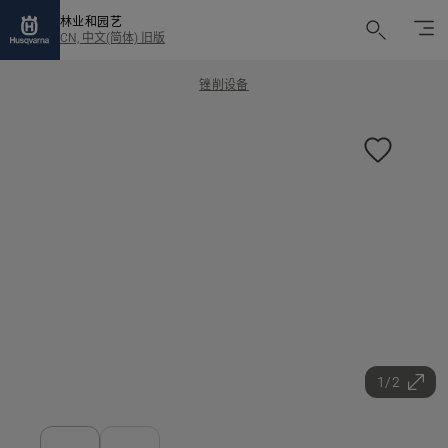
林业和园艺
CN, 中文(简体) 旧版
锉削设备
1/2