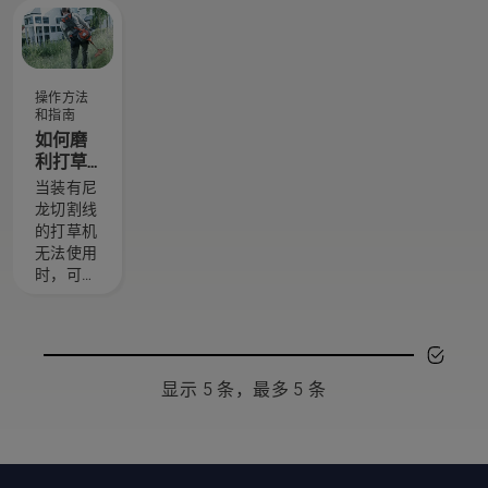
选了一组
命。这里
并正确张
技艺精湛
介绍自行
紧锯链。
且备受尊
保养事项
使用锉规
敬的大
的指南。
可以更轻
操作方法
使。他们
松地使锯
和指南
就是我们
链保持良
如何磨
的 H 团
好状态。
利打草
队。他们
刀片
当装有尼
也是我们
龙切割线
要求最苛
的打草机
刻的用
无法使用
户。
时，可使
用打草刀
片修剪更
厚、更密
的草。打
草刀片可
显示 5 条，最多 5 条
以轻松地
修剪厚
草，从而
实现更