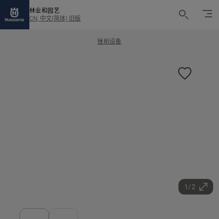
林业和园艺
CN, 中文(简体) 旧版
锉削设备
1/2