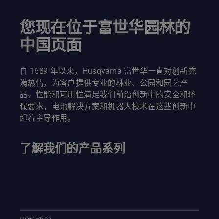
快、更高
效的修
剪。观看
您现在位于富世华园林的
此短视
中国页面
频，了解
如何磨利
和维护打
草刀片。
自 1689 年以来，Husqvarna 富世华一直对创新充
满热情，为客户提供专业的林业、公园和园艺产
品。性能和可用性满足我们前沿创新中的安全和环
保要求，电池解决方案和机器人技术在这些创新中
起着主导作用。
了解我们的产品系列