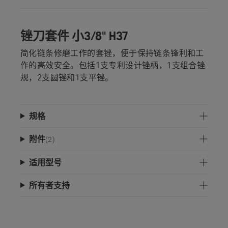
锉刀套件 小3/8" H37
简化链条修磨工作的套锉，便于保持链条锋利和工
作的高效安全。包括1支专利设计锉柄，1支组合锉
规，2支圆锉和1支平锉。
规格
附件
(
2
)
适用型号
所有者支持