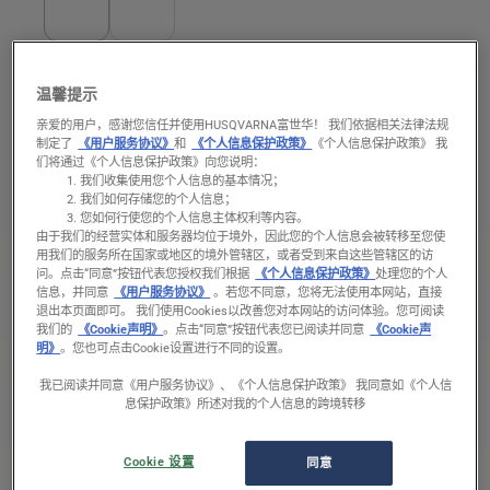
温馨提示
锉削设备
套锉
亲爱的用户，感谢您信任并使用HUSQVARNA富世华！ 我们依据相关法律法规
制定了
《用户服务协议》
和
《个人信息保护政策》
《个人信息保护政策》 我
们将通过《个人信息保护政策》向您说明：
我们收集使用您个人信息的基本情况；
我们如何存储您的个人信息；
您如何行使您的个人信息主体权利等内容。
由于我们的经营实体和服务器均位于境外，因此您的个人信息会被转移至您使
产品型号
用我们的服务所在国家或地区的境外管辖区，或者受到来自这些管辖区的访
问。
点击“同意”按钮代表您授权我们根据
《个人信息保护政策》
处理您的个人
信息，并同意
《用户服务协议》
。若您不同意，您将无法使用本网站，直接
适用型号
退出本页面即可。 我们使用Cookies以改善您对本网站的访问体验。您可阅读
我们的
《Cookie声明》
。点击“同意”按钮代表您已阅读并同意
《Cookie声
明》
。您也可点击Cookie设置进行不同的设置。
Variant
锯链锉刀套件 .325"
我已阅读并同意《用户服务协议》、《个人信息保护政策》 我同意如《个人信
货号： 505 69 81‑25
息保护政策》所述对我的个人信息的跨境转移
Cookie 设置
同意