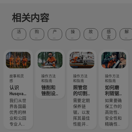
相关内容
活
购
产
操
故
感
解
动
买
品
作
事
言
决
和
建
和
方
和
方
事
议
创
法
灵
案
件
新
和
感
指
南
故事和灵
操作方法
操作方法
操作方法
感
和指南
和指南
和指南
认识
锉削和
照管您
如何磨
Husqvarna
锉削设
的切割
利链锯
富世华 H
备建议
设备
锯链
我们从世
需要定期
如果要确
团队 - 我
界各国最
保养链
保工作的
们最苛
优秀的林
锯，以发
高效性、
刻的用
业和公园
挥其最佳
安全性和
户
专业人士
性能并延
精确性，
中精心挑
长使用寿
必须磨利