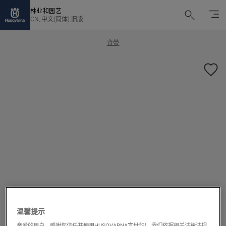
林业和园艺
CN, 中文(简体) 旧版
背带
1/1
温馨提示
亲爱的用户，感谢您信任并使用HUSQVARNA富世华！ 我们依据相关法律法规