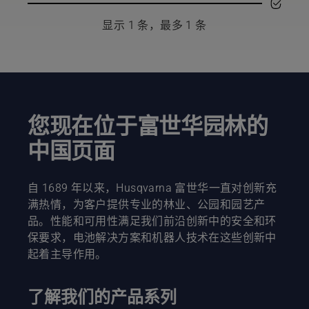
可以找到
如何安
显示 1 条，最多 1 条
全、有效
地使用您
的
Husqvarna
富世华割
灌机的建
议列表。
您现在位于富世华园林的
中国页面
自 1689 年以来，Husqvarna 富世华一直对创新充
满热情，为客户提供专业的林业、公园和园艺产
品。性能和可用性满足我们前沿创新中的安全和环
保要求，电池解决方案和机器人技术在这些创新中
起着主导作用。
了解我们的产品系列