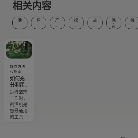
相关内容
活
购
产
操
故
感
解
动
买
品
作
事
言
决
和
建
和
方
和
方
事
议
创
法
灵
案
件
新
和
感
指
南
操作方法
和指南
如何充
分利用
您的割
进行清理
灌机
工作时，
割灌机是
您最通用
的工具。
在本割灌
机使用指
南中，你