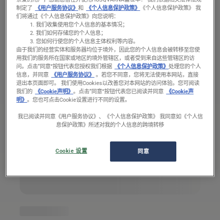
简易型背带
制定了
《用户服务协议》
和
《个人信息保护政策》
《个人信息保护政策》 我
们将通过《个人信息保护政策》向您说明：
我们收集使用您个人信息的基本情况；
我们如何存储您的个人信息；
您如何行使您的个人信息主体权利等内容。
由于我们的经营实体和服务器均位于境外，因此您的个人信息会被转移至您使
用我们的服务所在国家或地区的境外管辖区，或者受到来自这些管辖区的访
问。
点击“同意”按钮代表您授权我们根据
《个人信息保护政策》
处理您的个人
信息，并同意
《用户服务协议》
。若您不同意，您将无法使用本网站，直接
退出本页面即可。 我们使用Cookies以改善您对本网站的访问体验。您可阅读
我们的
《Cookie声明》
。点击“同意”按钮代表您已阅读并同意
《Cookie声
明》
。您也可点击Cookie设置进行不同的设置。
我已阅读并同意《用户服务协议》、《个人信息保护政策》 我同意如《个人信
息保护政策》所述对我的个人信息的跨境转移
Cookie 设置
同意