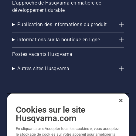
L'approche de Husqvarna en matière de
développement durable
Publication des informations du produit
informations sur la boutique en ligne
Postes vacants Husqvarna
Autres sites Husqvarna
Cookies sur le site
Husqvarna.com
En cliquant sur « Accepter tous les cookies », vous acceptez
© Husqvarna AB (publ). Tous droits réservés. Les prix
le stockage de cookies sur votre appareil pour améliorer la