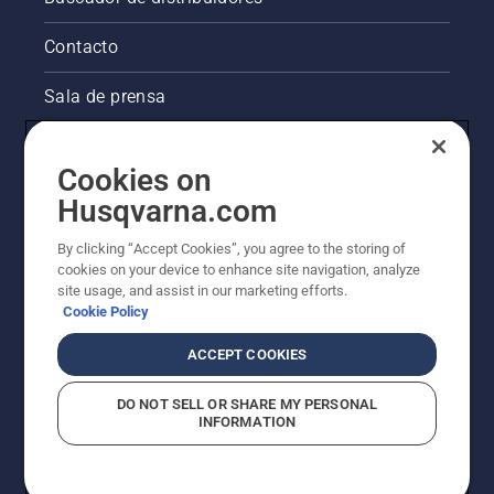
Contacto
Sala de prensa
Información legal de productos
Cookies on
Husqvarna.com
Otros sitios de Husqvarna
By clicking “Accept Cookies”, you agree to the storing of
La visión de Husqvarna sobre la sostenibilidad
cookies on your device to enhance site navigation, analyze
site usage, and assist in our marketing efforts.
Cookie Policy
ACCEPT COOKIES
DO NOT SELL OR SHARE MY PERSONAL
INFORMATION
© Husqvarna AB (publ). Todos los derechos