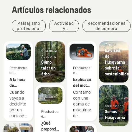
Artículos relacionados
Paisajismo
Actividad
Recomendaciones
profesional
y
de compra
eventos
Temas
La visión
Chainsaw
de
Academy
Cómo
Husqvarna
talar un
sobre la
Recomendaciones
Productos
de
e
árbol
sostenibilidad
compra
innovaciones
A la hora
Explicación
de
del motor
comprar
Husqvarna
Cuando
Contamos
un
X-Torq®
vayas a
con una
cortasetos,
decidirte
gama de
Soluciones
hay que
por un
máquinas
Somos
Productos
tener en
cortasetos,
de
e
Husqvarna
cuenta
Productos
innovaciones
ten en
batería
¿Qué
estas
e
cuenta el
potentes.
proporción