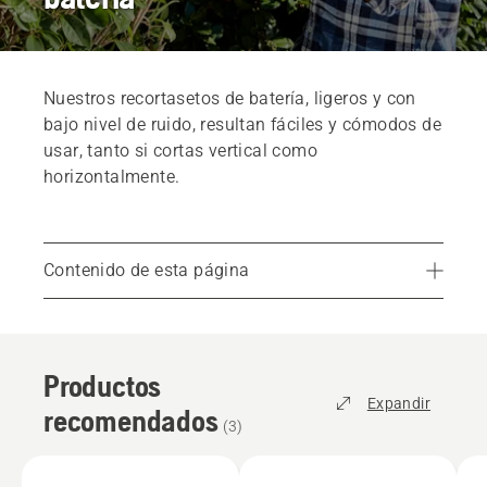
Nuestros recortasetos de batería, ligeros y con
bajo nivel de ruido, resultan fáciles y cómodos de
usar, tanto si cortas vertical como
horizontalmente.
Contenido de esta página
Productos recomendados
Servicios
Productos
Piezas y accesorios
Expandir
recomendados
Encuentra tu distribuidor local
(
3
)