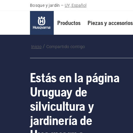
Bosque y jardín
–
UY, Español
Productos
Piezas y accesorios
Inicio
Compartido contigo
Estás en la página
Uruguay de
silvicultura y
jardinería de