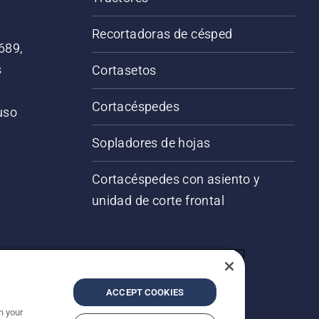
Recortadoras de césped
689,
s
Cortasetos
Cortacéspedes
 uso
o
Sopladores de hojas
Cortacéspedes con asiento y
unidad de corte frontal
ACCEPT COOKIES
n your
servados.