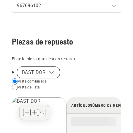
Piezas de repuesto
Elige la pieza que deseas reparar
BASTIDOR
Choose
Vista combinada
Vista de lista
your
preferred
view
ARTÍCULO
NÚMERO DE REFERENC
type
for
the
spare