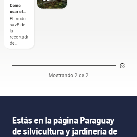
Cómo
usar el
modo
El modo
savE en
savE de
tu
la
recortadora
recortadora
de
de
césped a
césped a
batería
batería
Husqvarna
está
diseñado
Mostrando 2 de 2
para
reducir
las RPM
del
cabezal
de corte
a la
Estás en la página Paraguay
máxima
de silvicultura y jardinería de
aceleración,
al