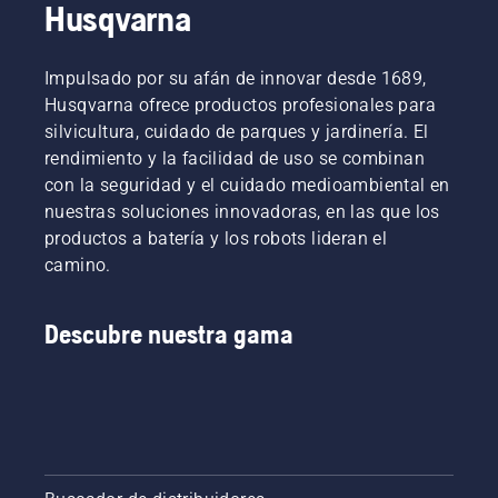
Husqvarna
tiempo
que
conserva
Impulsado por su afán de innovar desde 1689,
par para
permitir
Husqvarna ofrece productos profesionales para
al
silvicultura, cuidado de parques y jardinería. El
usuario
rendimiento y la facilidad de uso se combinan
preservar
con la seguridad y el cuidado medioambiental en
la
nuestras soluciones innovadoras, en las que los
duración
de la
productos a batería y los robots lideran el
batería
camino.
al cortar
hierba
poco
Descubre nuestra gama
densa.
Solo
tienes
que
pulsar
un botón
en la