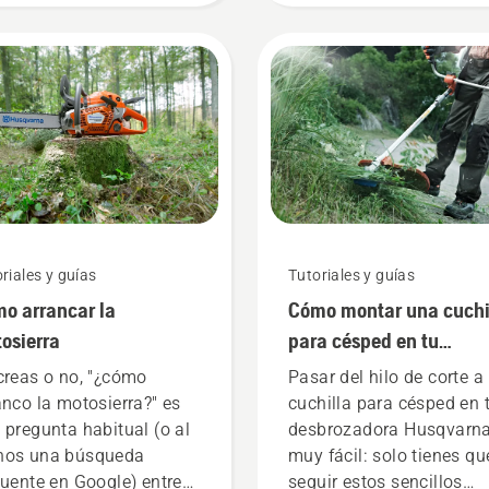
ectos que debes tener en
recortadora óptima para
nta antes de adquirir
necesidades? Aquí tiene
 desbrozadora.
algunas preguntas
imprescindibles cuyas
respuestas te llevarán a 
decisión correcta.
riales y guías
Tutoriales y guías
o arrancar la
Cómo montar una cuchi
osierra
para césped en tu
desbrozadora
creas o no, "¿cómo
Pasar del hilo de corte a
anco la motosierra?" es
cuchilla para césped en 
 pregunta habitual (o al
desbrozadora Husqvarna
os una búsqueda
muy fácil: solo tienes qu
cuente en Google) entre
seguir estos sencillos