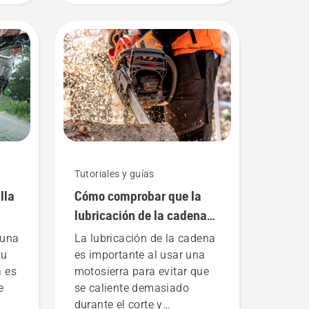
 tus
s
la
Tutoriales y guías
lla
Cómo comprobar que la
lubricación de la cadena
funciona en tu motosierra
 una
La lubricación de la cadena
tu
es importante al usar una
 es
motosierra para evitar que
e
se caliente demasiado
durante el corte y