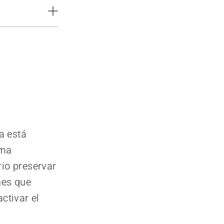
a está
ima
rio preservar
nes que
ctivar el