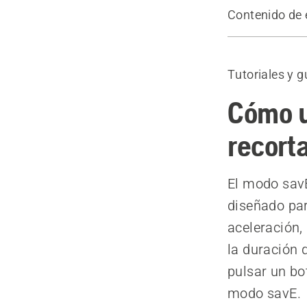
Contenido de 
Vídeo
Tutoriales y g
Cómo u
recort
El modo savE
diseñado par
aceleración,
la duración 
pulsar un bo
modo savE.