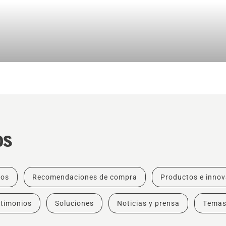
os
tos
Recomendaciones de compra
Productos e inno
timonios
Soluciones
Noticias y prensa
Tema