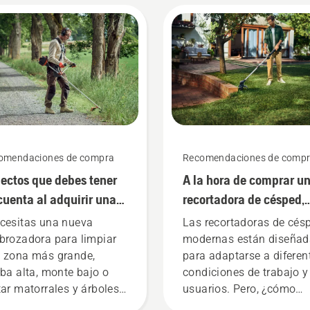
omendaciones de compra
Recomendaciones de comp
ectos que debes tener
A la hora de comprar u
cuenta al adquirir una
recortadora de césped,
brozadora
debes tener en cuenta
cesitas una nueva
Las recortadoras de cés
estas cinco cosas
brozadora para limpiar
modernas están diseñad
 zona más grande,
para adaptarse a diferen
rba alta, monte bajo o
condiciones de trabajo y
tar matorrales y árboles
usuarios. Pero, ¿cómo
ueños? He aquí algunos
puedes encontrar la