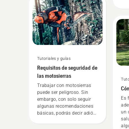
necesario.
los
Por
hem
con
mot
Tutoriales y guías
Requisitos de seguridad de
las motosierras
Tuto
Trabajar con motosierras
Cóm
puede ser peligroso. Sin
Es 
embargo, con solo seguir
ade
algunas recomendaciones
un 
básicas, podrás decir adiós
sal
a la inseguridad y
alg
concentrarte totalmente en