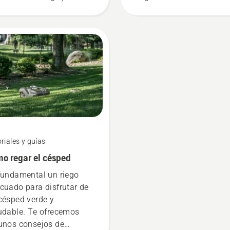
 usuarios de motosierras.
pasos. Si vas a cambiar 
 tanto, en esta guía,
cabezal de corte al aire l
os recopilado algunos
asegúrate de hacerlo en
sejos para arrancar una
lugar donde sea fácil
osierra.
encontrar una herramien
pequeña o un tornillo en
caso de que se caigan.
riales y guías
o regar el césped
fundamental un riego
cuado para disfrutar de
césped verde y
udable. Te ofrecemos
unos consejos de