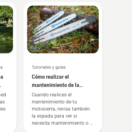
ra
Tutoriales y guías
na
Cómo realizar el
mantenimiento de la
espada de la motosierra
ped
Cuando realices el
as
mantenimiento de tu
tes
motosierra, revisa también
la espada para ver si
necesita mantenimiento o si
debes cambiarla.