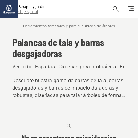
Bosque y jardín
GT, Español
Herramientas forestales y para el cuidado de árboles
Palancas de tala y barras
desgajadoras
Ver todo
Espadas
Cadenas para motosierra
Equipos
Descubre nuestra gama de barras de tala, barras
desgajadoras y barras de impacto duraderas y
robustas, diseñadas para talar árboles de forma
controlada y segura.
No se encontraron coincidencias