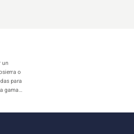
 un 
sierra o 
das para 
ia gama 
de los 
res más 
yudan a 
entes.