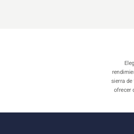
Eleg
rendimie
sierra d
ofrecer 
bidón 
cortes 
exigente
garan