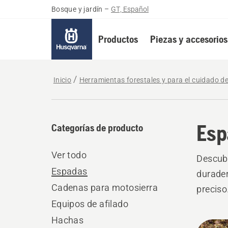
Bosque y jardín
–
GT, Español
Productos
Piezas y accesorios
Inicio
Herramientas forestales y para el cuidado d
Esp
Categorías de producto
Ver todo
Descubr
Espadas
durader
Cadenas para motosierra
preciso
Equipos de afilado
Hachas
All