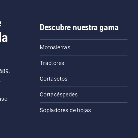
e
Descubre nuestra gama
la
Motosierras
Tractores
689,
Cortasetos
s
Cortacéspedes
 uso
o
Sopladores de hojas