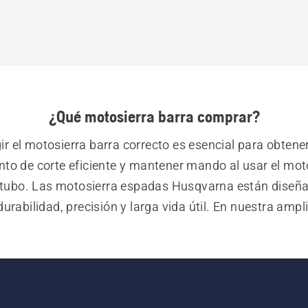
¿Qué motosierra barra comprar?
ir el motosierra barra correcto es esencial para obtener
nto de corte eficiente y mantener mando al usar el moto
e tubo. Las motosierra espadas Husqvarna están diseña
durabilidad, precisión y larga vida útil. En nuestra ampl
puedes encontrar las espadas adecuadas para todo, des
ocasionales hasta los trabajos forestales y arboriculto
s. Con materiales robustos e ingeniería de precisión, a
tizar un trabajo fluido y eficiente y resultados consist