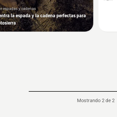
bar
de espadas y cadenas
-
ntra la espada y la cadena perfectas para
HN
tosierra
Large
bar
mount
Mostrando 2 de 2