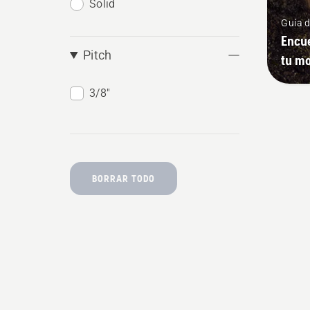
Solid
Guía 
Encue
Pitch
tu mo
3/8"
BORRAR TODO