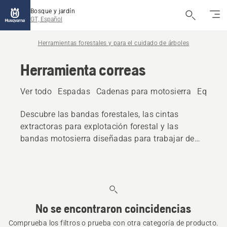
Bosque y jardín
GT, Español
Herramientas forestales y para el cuidado de árboles
Herramienta correas
Ver todo
Espadas
Cadenas para motosierra
Equipos
Descubre las bandas forestales, las cintas
extractoras para explotación forestal y las
bandas motosierra diseñadas para trabajar de
forma cómoda y eficiente. Diseñados para
ofrecer durabilidad y comodidad, estos
cinturones mantienen las herramientas al
alcance de la mano durante las tareas forestales
y de jardinería.
No se encontraron coincidencias
Comprueba los filtros o prueba con otra categoría de producto.