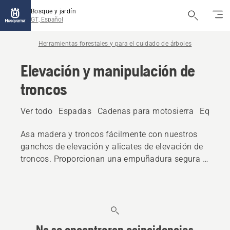
Bosque y jardín
GT, Español
Herramientas forestales y para el cuidado de árboles
Elevación y manipulación de
troncos
Ver todo
Espadas
Cadenas para motosierra
Equipos
Asa madera y troncos fácilmente con nuestros
ganchos de elevación y alicates de elevación de
troncos. Proporcionan una empuñadura segura y
un mejor mando, además de un diseño
ergonómico.
No se encontraron coincidencias