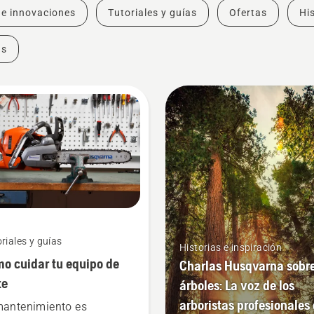
 e innovaciones
Tutoriales y guías
Ofertas
His
as
riales y guías
Historias e inspiración
o cuidar tu equipo de
Charlas Husqvarna sobr
te
árboles: La voz de los
arboristas profesionales
mantenimiento es