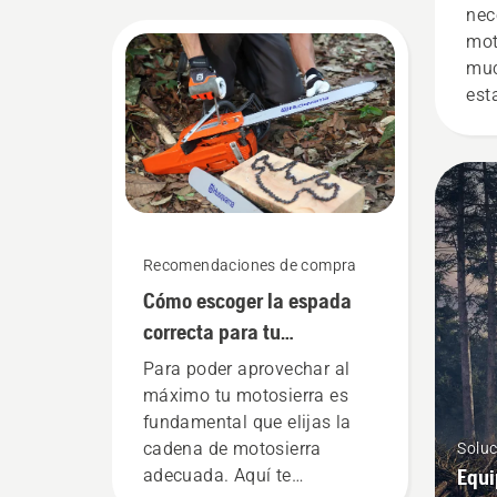
nec
mot
muc
est
pue
Recomendaciones de compra
Cómo escoger la espada
correcta para tu
motosierra: Algunos
Para poder aprovechar al
consejos
máximo tu motosierra es
fundamental que elijas la
cadena de motosierra
Soluc
Equi
adecuada. Aquí te