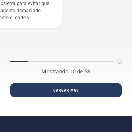
osierra para evitar que
caliente demasiado
ante el corte y
gurarse de que gira
ededor de la espada sin
cción. Esto prolonga la
a útil de la espada y la
ena. Sigue las
trucciones de este vídeo
to para aprender a
Mostrando 10 de 58
probar que el sistema
lubricación de la cadena
tu motosierra funciona
CARGAR MÁS
rectamente. Comprueba
mero el nivel de aceite.
anca la motosierra y
gúrate de que el freno de
ena está desactivado.
lera el motor de la