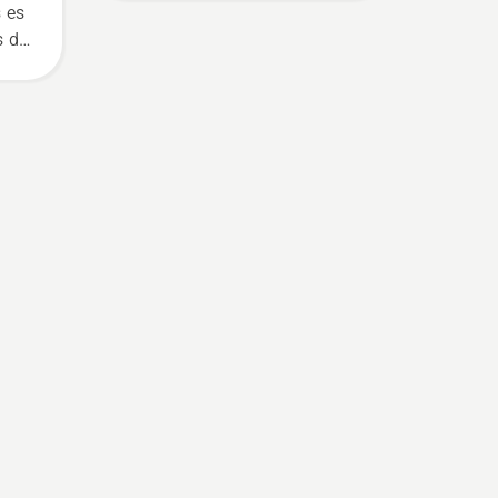
 es
s de
y el
s a