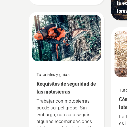
indicamos algunos
la e
aspectos que debes tener en
fore
cuenta.
Tutoriales y guías
Requisitos de seguridad de
Tuto
las motosierras
Cóm
Trabajar con motosierras
lub
puede ser peligroso. Sin
fun
embargo, con solo seguir
La 
algunas recomendaciones
es 