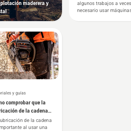
xplotación maderera y
algunos trabajos a veces
stal
necesario usar máquina
gasolina. Nuestra
tecnología X-Torq®
proporciona la potencia 
par que necesitas gracia
una combustión muy
eficiente.
riales y guías
o comprobar que la
ricación de la cadena
ciona en tu motosierra
lubricación de la cadena
importante al usar una