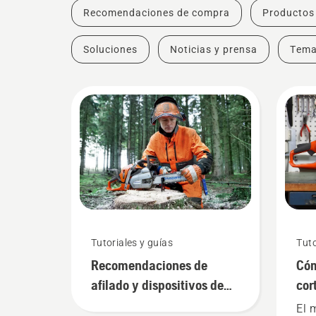
Recomendaciones de compra
Productos
Soluciones
Noticias y prensa
Tem
Tutoriales y guías
Tuto
Recomendaciones de
Cóm
afilado y dispositivos de
cor
afilado
El 