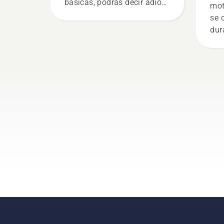
básicas, podrás decir adiós
mot
a la inseguridad y
se 
concentrarte totalmente en
dur
la tarea.
ase
alr
fri
vid
cad
ins
cor
com
de 
de 
cor
pri
Arr
ase
cad
Ace