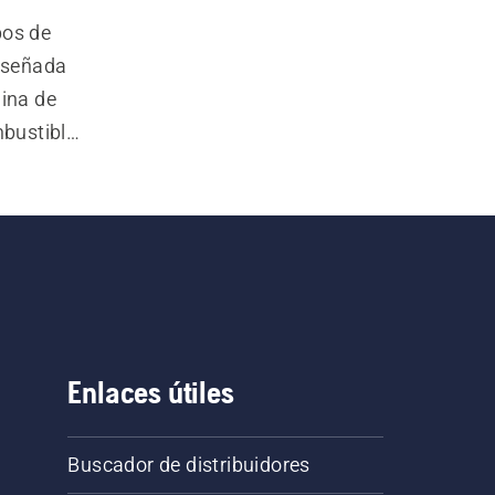
os de 
iseñada 
ina de 
ustible 
cias a su 
flujo de 
damente 
cesario.
Enlaces útiles
Buscador de distribuidores