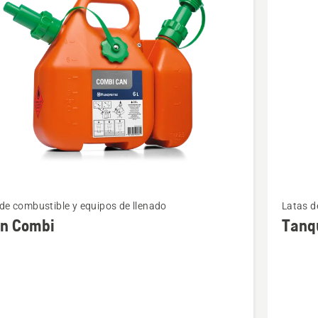
cts
Ver
de combustible y equipos de llenado
Latas d
más
on Combi
Tanqu
s
detalles
sobre
Tanque
de