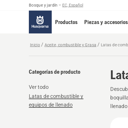
Bosque y jardín
–
EC, Español
Productos
Piezas y accesorios
Inicio
Aceite, combustible y Grasa
Latas de combu
Lat
Categorías de producto
Ver todo
Descubr
Latas de combustible y
boquill
equipos de llenado
llenado
acciden
All