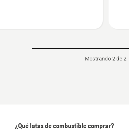
gasolina
de
6
Lts.
Mostrando 2 de 2
¿Qué latas de combustible comprar?