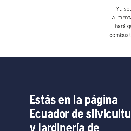
Ya sea
aliment
hará qu
combusti
sea más f
empuñadur
combusti
y reduc
Estás en la página
Ecuador de silvicultu
y jardinería de