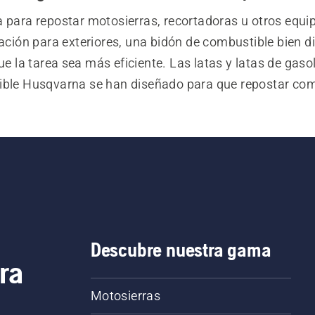
 para repostar motosierras, recortadoras u otros equip
ación para exteriores, una bidón de combustible bien d
e la tarea sea más eficiente. Las latas y latas de gasol
ble Husqvarna se han diseñado para que repostar comb
ácil y cómodo. Las latas son fáciles de transportar gra
a integrada, y el diseño de la boquilla proporciona un 
ble óptimo, lo que permite repostar las máquinas rápi
ir los efectos de las salpicaduras y el desperdicio inne
Descubre nuestra gama
ra
Motosierras