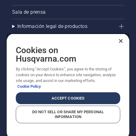
Sala de prensa
Información legal de productos
La visión de Husqvarna sobre la sostenibilidad
Cookies on
Compliance
Husqvarna.com
By clicking “Accept Cookies”, you agree to the storing of
Otros sitios de Husqvarna
cookies on your device to enhance site navigation, analyze
site usage, and assist in our marketing efforts.
Cookie Policy
ACCEPT COOKIES
DO NOT SELL OR SHARE MY PERSONAL
INFORMATION
© Husqvarna AB (publ). Todos los derechos