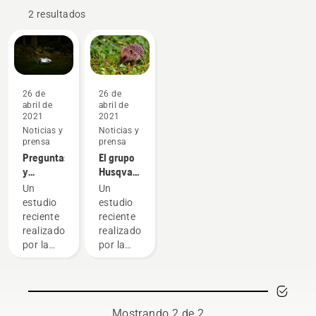
2 resultados
26 de
26 de
abril de
abril de
2021
2021
Noticias y
Noticias y
prensa
prensa
Preguntas
El grupo
y
Husqvarna
respuestas
da
Un
Un
sobre
marcha a
estudio
estudio
seguridad
un nuevo
reciente
reciente
de los
estudio
realizado
realizado
cortacéspedes
sobre la
por la
por la
seguridad
Universidad
Universidad
de los
de
de
robots
Oxford
Oxford
cortacésped
sobre los
sobre el
Mostrando 2 de 2
robots
peligro