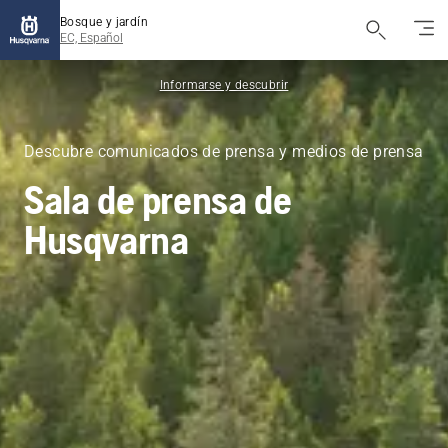
Bosque y jardín
EC, Español
Informarse y descubrir
Descubre comunicados de prensa y medios de prensa
Sala de prensa de
Husqvarna