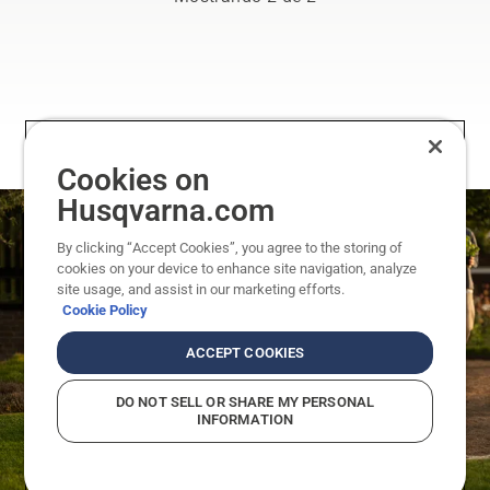
cortacésped
que los
y los
robots
erizos
cortacésped
pone de
suponen
manifiesto
para los
las
erizos
grandes
pone de
Cookies on
diferencias
manifiesto
que
las
Husqvarna.com
existen
grandes
en los
diferencias
By clicking “Accept Cookies”, you agree to the storing of
niveles
que
cookies on your device to enhance site navigation, analyze
de
existen
site usage, and assist in our marketing efforts.
seguridad
en los
Cookie Policy
de los
niveles
diferentes
de
ACCEPT COOKIES
robots.
seguridad
Los
de los
DO NOT SELL OR SHARE MY PERSONAL
robots
diferentes
INFORMATION
cortacésped
robots.
de
Los
Husqvarna
robots