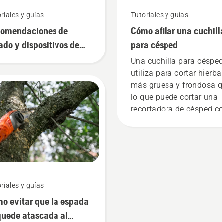
riales y guías
Tutoriales y guías
omendaciones de
Cómo afilar una cuchill
lado y dispositivos de
para césped
lado
Una cuchilla para céspe
utiliza para cortar hierba
más gruesa y frondosa 
lo que puede cortar una
recortadora de césped c
un hilo de nylon. Además
hace con facilidad, rapid
eficiencia. Mira este víd
corto sobre cómo afilar 
mantener una cuchilla p
césped.
riales y guías
o evitar que la espada
quede atascada al