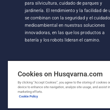
para silvicultura, cuidado de parques y
jardinería. El rendimiento y la facilidad de
se combinan con la seguridad y el cuidad
medioambiental en nuestras soluciones
innovadoras, en las que los productos a
batería y los robots lideran el camino.
Cookies on Husqvarna.com
By clicking “Accept Cookies”, you agree to the storing of cookies o
device to enhance site navigation, analyze site usage, and assist in
© Husqvarna AB (publ). Todos los derechos re
marketing efforts.
Cookie Policy
Política de cookies
Términos de uso
Política de priv