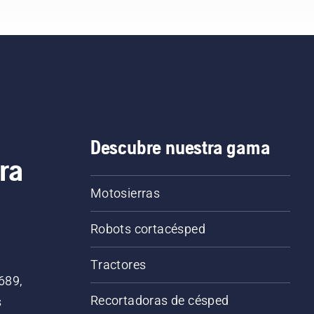
nco. Por último, corta el
ón cerca del tronco
Descubre nuestra gama
ra
Motosierras
Robots cortacésped
Tractores
689,
Recortadoras de césped
s