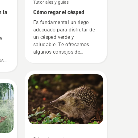
Tutoriales y guías
 la
Cómo regar el césped
Es fundamental un riego
adecuado para disfrutar de
un césped verde y
e
saludable. Te ofrecemos
algunos consejos de
Husqvarna para mantener el
os
césped perfectamente
hidratado.
ed