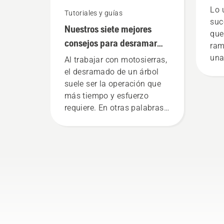
pod
Lo 
Tutoriales y guías
mot
suc
Nuestros siete mejores
que
consejos para desramar
ram
árboles de forma segura y
una
Al trabajar con motosierras,
eficaz
Par
el desramado de un árbol
seg
suele ser la operación que
en 
más tiempo y esfuerzo
pri
requiere. En otras palabras,
peq
tienes mucho que ganar si
dis
aprendes una buena
la 
técnica.
Con
que
cua
gru
rea
lig