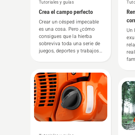
Tutoriales y guías
Tuto
Crea el campo perfecto
Ren
cor
Crear un césped impecable
irr
es una cosa. Pero ¿cómo
Un 
consigues que la hierba
hie
exu
sobreviva toda una serie de
rel
juegos, deportes y trabajos
rea
de jardinería sin que se
fam
desgaste demasiado?
qui
¿Acaso es posible? Hemos
¿ve
consultado a uno de los
cua
mejores del sector para
cés
obtener algunas respuestas.
mal
la 
por
tie
par
irre