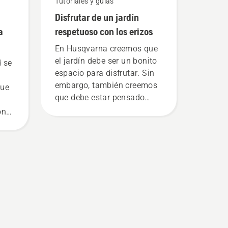
Tutoriales y guías
Disfrutar de un jardín
a
respetuoso con los erizos
En Husqvarna creemos que
el jardín debe ser un bonito
d se
espacio para disfrutar. Sin
embargo, también creemos
que
que debe estar pensado
para las criaturas que viven
on
en él y para las que solo
, lo
están de paso. Pusimos en
ez y
marcha la iniciativa BioLife
eo
para promover el jardín
y
como un elemento
ara
importante de apoyo a la
biodiversidad local.
También nos hemos
comprometido a evitar que