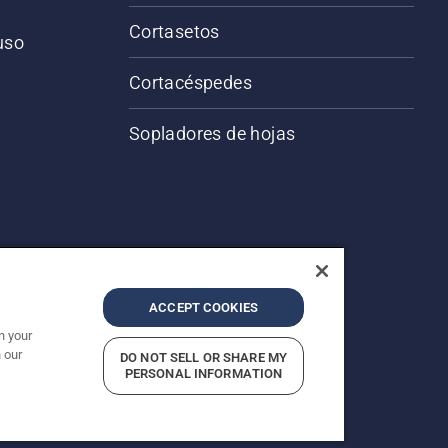
Cortasetos
 uso
o
Cortacéspedes
Sopladores de hojas
ACCEPT COOKIES
n your
 our
DO NOT SELL OR SHARE MY
servados.
PERSONAL INFORMATION
acidad
Imprint