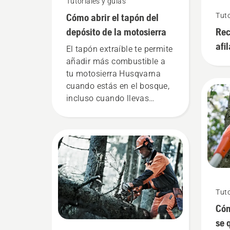
Tutoriales y guías
Cómo abrir el tapón del
Tuto
depósito de la motosierra
Rec
afi
El tapón extraíble te permite
afi
añadir más combustible a
tu motosierra Husqvarna
cuando estás en el bosque,
incluso cuando llevas
guantes. Presiona el tapón y
gíralo con la mano o usa un
destornillador si es
necesario.
Tuto
Cóm
se 