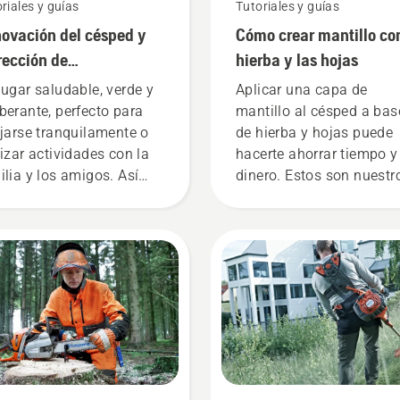
riales y guías
Tutoriales y guías
ovación del césped y
Cómo crear mantillo con
rección de
hierba y las hojas
egularidades en la
lugar saludable, verde y
Aplicar una capa de
rba
berante, perfecto para
mantillo al césped a bas
ajarse tranquilamente o
de hierba y hojas puede
lizar actividades con la
hacerte ahorrar tiempo y
ilia y los amigos. Así
dinero. Estos son nuestr
eres que sea tu jardín,
mejores consejos para
rdad? Pero, ¿qué pasa
aplicar mantillo al césp
ndo hay zonas de
hecho con recortes de
ped secas y marrones, y
hierba y hojas.
as hierbas que arruinan
experiencia? No tienes
 qué preocuparte. Aquí
nes una guía paso a paso
a reparar un césped
gular.