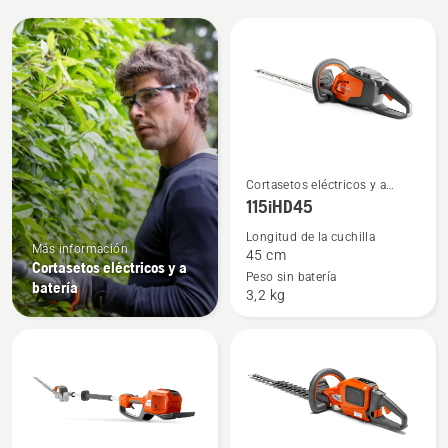
All
products
Ver
Cortasetos eléctricos y a
más
batería
115iHD45
detalles
Longitud de la cuchilla
sobre
Más información
45 cm
Cortasetos eléctricos y a
115iHD45
Peso sin batería
batería
3,2 kg