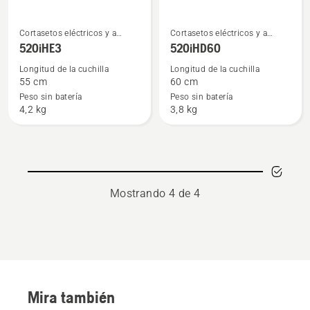
Ver
Ver
Cortasetos eléctricos y a
Cortasetos eléctricos y a
más
más
batería
batería
520iHE3
520iHD60
detalles
detalles
Longitud de la cuchilla
Longitud de la cuchilla
sobre
sobre
55 cm
60 cm
520iHE3
520iHD60
Peso sin batería
Peso sin batería
4,2 kg
3,8 kg
Mostrando 4 de 4
Mira también