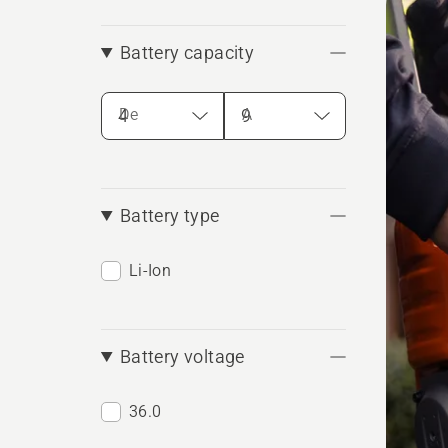
produ
Battery capacity
De
A
Battery type
Li-Ion
Battery voltage
36.0