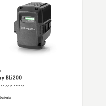
s
ry BLi200
ad de la batería
 batería