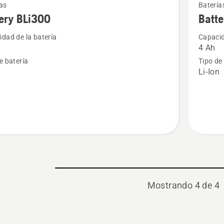
as
Batería
más
ery BLi300
Batte
s
detalles
dad de la batería
Capacid
sobre
4 Ah
Battery
e batería
Tipo de
BLi20
n
Li-Ion
Mostrando 4 de 4