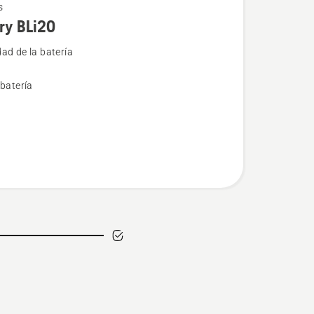
s
ry BLi20
ad de la batería
 batería