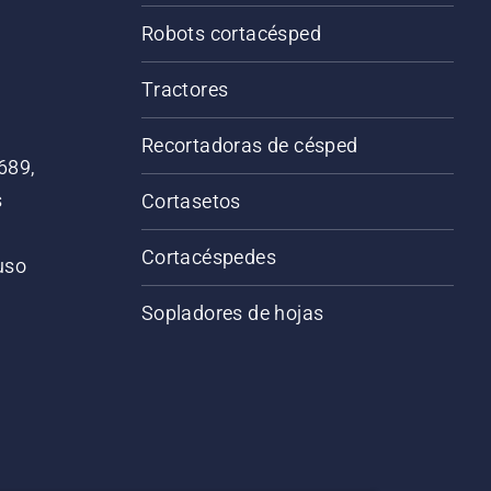
Robots cortacésped
Tractores
Recortadoras de césped
689,
s
Cortasetos
Cortacéspedes
 uso
o
Sopladores de hojas