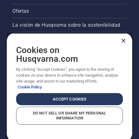
Ofertas
La visión de Husqvarna sobre la sostenibilidad
Información legal de productos
Cookies on
Otros sitios de Husqvarna
Husqvarna.com
By clicking “Accept Cookies”, you agree to the storing of
AlertLine/Canal de Denúncias
cookies on your device to enhance site navigation, analyze
site usage, and assist in our marketing efforts.
Cookie Policy
ACCEPT COOKIES
DO NOT SELL OR SHARE MY PERSONAL
INFORMATION
© Husqvarna AB (publ). Todos los derechos