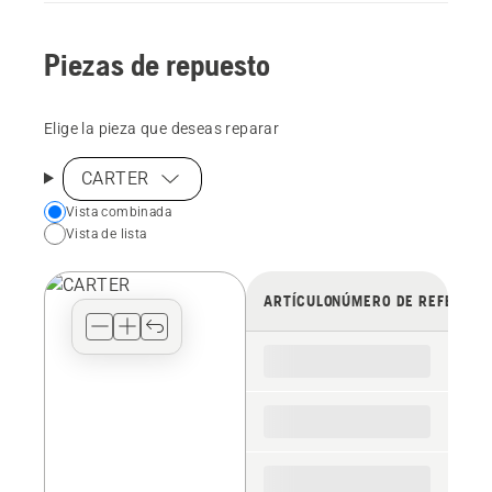
Piezas de repuesto
Elige la pieza que deseas reparar
CARTER
Choose
Vista combinada
Vista de lista
your
preferred
view
ARTÍCULO
NÚMERO DE REFERENC
type
for
the
spare
parts