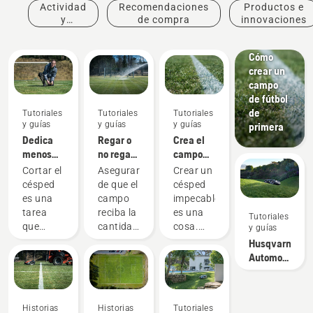
Actividad
Recomendaciones
Productos e
y
de compra
innovaciones
Tutoriales
eventos
y guías
Cómo
crear un
campo
de fútbol
de
Tutoriales
Tutoriales
Tutoriales
y guías
y guías
y guías
primera
Dedica
Regar o
Crea el
menos
no regar
campo
tiempo a
el campo,
perfecto
Cortar el
Asegurarse
Crear un
cortar el
esa es la
césped
de que el
césped
césped
cuestión
es una
campo
impecable
del
tarea
reciba la
es una
Tutoriales
campo y
que
cantidad
cosa.
y guías
céntrate
consume
adecuada
Pero
Husqvarna
en
mucho
de agua
¿cómo
Automower®
mejorarlo
tiempo y
es
consigues
-
que
fundamental
que la
Preguntas
impide a
para
hierba
frecuentes
Historias
Historias
Tutoriales
muchos
mantenerlo
sobreviva