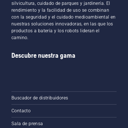
silvicultura, cuidado de parques y jardinería. El
hierba y
obtendrán
de la
rendimiento y la facilidad de uso se combinan
hojas.
mediante
acción,
con la seguridad y el cuidado medioambiental en
una
es
prueba
Simeon
nuestras soluciones innovadoras, en las que los
que está
Liljenberg,
productos a batería y los robots lideran el
a punto
responsable
camino.
de
del
realizarse,
campo
en la que
del
Descubre nuestra gama
la mitad
estadio
de un
nacional
campo
de fútbol
de fútbol
de
se
Suecia,
cortará
el
con un
Friends
robot
Arena.
Buscador de distribuidores
cortacésped
¿Preparados?
profesional
Allá
Contacto
Automower®
vamos.
y la otra
Sala de prensa
con un