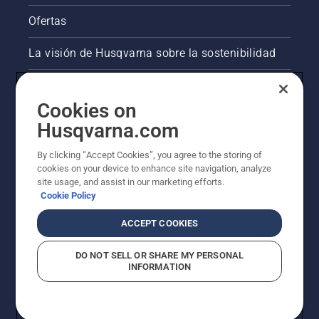
cortacésped
Ofertas
giratorio
con
asiento.
La visión de Husqvarna sobre la sostenibilidad
¿Con
cuál se
Información legal de productos
conseguirá
Cookies on
el mejor
Otros sitios de Husqvarna
césped
Husqvarna.com
para
jugar al
By clicking “Accept Cookies”, you agree to the storing of
AlertLine/Canal de Denúncias
fútbol?
cookies on your device to enhance site navigation, analyze
site usage, and assist in our marketing efforts.
Cookie Policy
ACCEPT COOKIES
DO NOT SELL OR SHARE MY PERSONAL
INFORMATION
© Husqvarna AB (publ). Todos los derechos