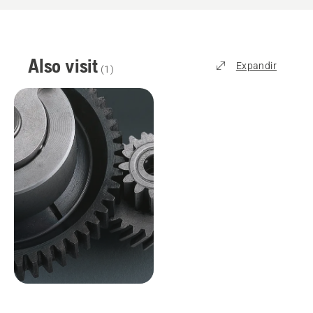
Also visit
Expandir
(
1
)