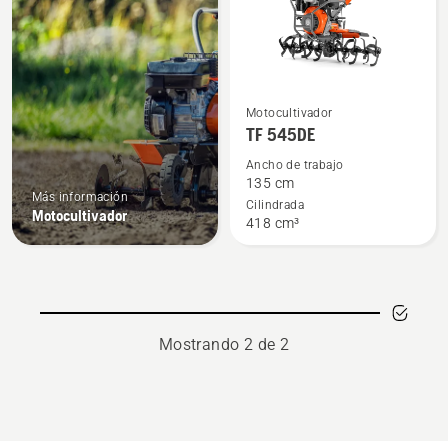
Ver
Motocultivador
más
TF 545DE
detalles
Ancho de trabajo
sobre
135 cm
Más información
TF 545DE
Cilindrada
Motocultivador
418 cm³
Mostrando 2 de 2