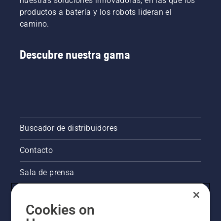
nuestras soluciones innovadoras, en las que los
productos a batería y los robots lideran el
camino.
Descubre nuestra gama
Buscador de distribuidores
Contacto
Sala de prensa
La visión de Husqvarna sobre la sostenibilidad
Cookies on
Información legal de productos