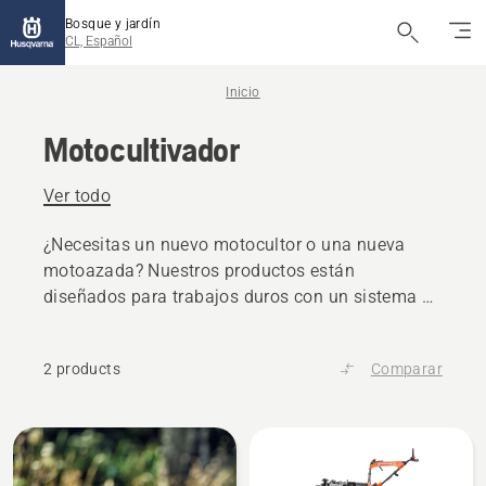
Bosque y jardín
CL, Español
Inicio
Motocultivador
Ver todo
¿Necesitas un nuevo motocultor o una nueva
motoazada? Nuestros productos están
diseñados para trabajos duros con un sistema de
rotación en sentido contrario a las agujas del
reloj que desmenuza la tierra. Nuestros
2 products
Comparar
motocultores y motoazadas están equipados con
sistemas de controles y mangos bien agrupados
para ofrecer mayor comodidad.
All
products