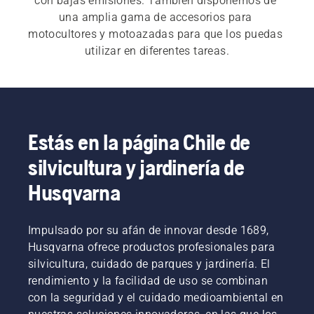
con bajas emisiones. También disponemos de 
una amplia gama de accesorios para 
motocultores y motoazadas para que los puedas 
utilizar en diferentes tareas.
Son fáciles de mantener y llevan una carcasa de 
la transmisión resistente y desmontable, por lo 
que podrás confiar en ellos durante muchos 
años. Nuestra 
guía de compra de motocultores y 
Estás en la página Chile de
motoazadas
 puede ayudarte a encontrar la mejor 
silvicultura y jardinería de
máquina para tus necesidades.
Husqvarna
Impulsado por su afán de innovar desde 1689,
Husqvarna ofrece productos profesionales para
silvicultura, cuidado de parques y jardinería. El
rendimiento y la facilidad de uso se combinan
con la seguridad y el cuidado medioambiental en