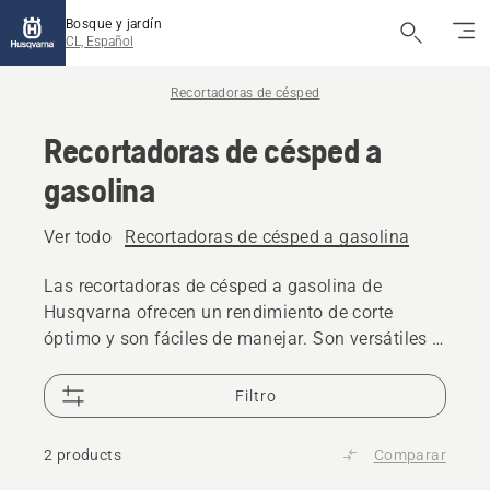
Bosque y jardín
CL, Español
Recortadoras de césped
Recortadoras de césped a
gasolina
Ver todo
Recortadoras de césped a gasolina
Las recortadoras de césped a gasolina de
Husqvarna ofrecen un rendimiento de corte
óptimo y son fáciles de manejar. Son versátiles y
tienen una gran potencia, lo que las convierte en
las recortadoras de gasolina perfectas para
Filtro
todas las necesidades de corte.
2 products
Comparar