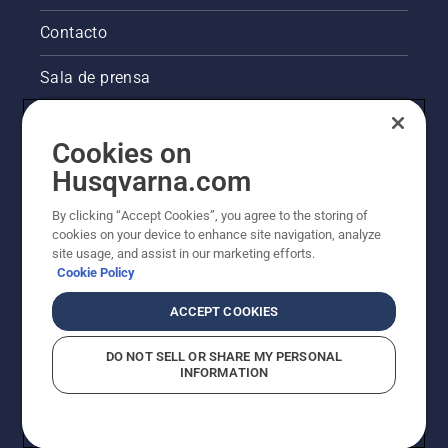
Contacto
Sala de prensa
La visión de Husqvarna sobre la sostenibilidad
Cookies on
Información legal de productos
Husqvarna.com
By clicking “Accept Cookies”, you agree to the storing of
Otros sitios de Husqvarna
cookies on your device to enhance site navigation, analyze
site usage, and assist in our marketing efforts.
Cookie Policy
ACCEPT COOKIES
DO NOT SELL OR SHARE MY PERSONAL
INFORMATION
© Husqvarna AB (publ). Todos los derechos