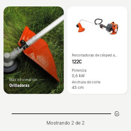
All
products
Ver
Recortadoras de césped a
más
gasolina
122C
detalles
Potencia
sobre
0,6 kW
Más información
122C
Anchura de corte
Orilladoras
43 cm
Mostrando 2 de 2