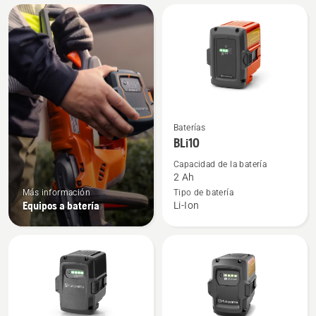
All
products
Ver
Baterías
más
BLi10
detalles
Capacidad de la batería
sobre
2 Ah
BLi10
Más información
Tipo de batería
Equipos a batería
Li-Ion