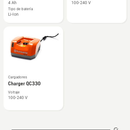
sobre
sobre
4 Ah
100-240 V
BLi20
Charger
Tipo de batería
Li-Ion
QC250
Ver
Cargadores
más
Charger QC330
detalles
sobre
Voltaje
100-240 V
Charger
QC330