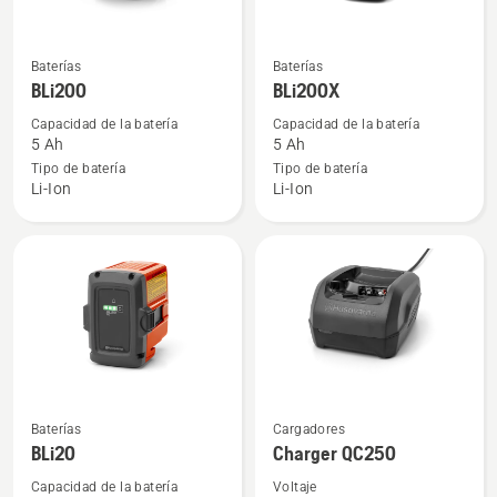
Ver
Ver
Baterías
Baterías
más
más
BLi200
BLi200X
detalles
detalles
Capacidad de la batería
Capacidad de la batería
sobre
sobre
5 Ah
5 Ah
BLi200
BLi200X
Tipo de batería
Tipo de batería
Li-Ion
Li-Ion
Ver
Ver
Baterías
Cargadores
más
más
BLi20
Charger QC250
detalles
detalles
Capacidad de la batería
Voltaje