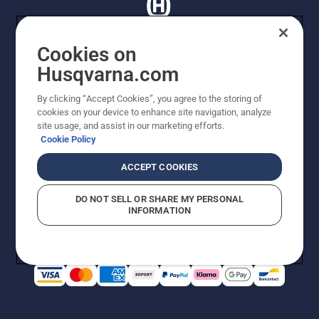
Cookies on
Husqvarna.com
© Husqvarna AB (publ). Tutti i diritti riservati. I prezzi
proposti sono prezzi consigliati non vincolanti di
By clicking “Accept Cookies”, you agree to the storing of
Husqvarna Schweiz AG per i rivenditori specializzati
cookies on your device to enhance site navigation, analyze
aderenti all’iniziativa, prezzi in CHF comprensivi di IVA
site usage, and assist in our marketing efforts.
all’ 8,1% e TRA. Con riserva di modifica. Tutti i prezzi
Cookie Policy
indicati sono prezzi al dettaglio consigliati (IVA inclusa),
a meno che il prodotto non sia disponibile per l'acquisto
ACCEPT COOKIES
diretto.
Informativa sui cookie
Termini di utilizzo
DO NOT SELL OR SHARE MY PERSONAL
Informativa sulla privacy
Riferimenti
CGVF Negozio online
INFORMATION
Segnalazione di presunte violazioni