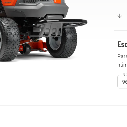
Es
Par
núme
Nú