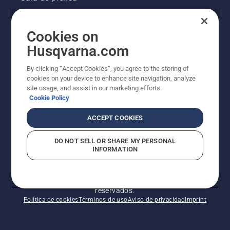
Información legal de productos
Cookies on
Husqvarna.com
Otros sitios de Husqvarna
By clicking “Accept Cookies”, you agree to the storing of
La visión de Husqvarna sobre la sostenibilidad
cookies on your device to enhance site navigation, analyze
site usage, and assist in our marketing efforts.
Cookie Policy
ACCEPT COOKIES
DO NOT SELL OR SHARE MY PERSONAL
INFORMATION
© Husqvarna AB (publ). Todos los derechos
reservados.
Política de cookies
Términos de uso
Aviso de privacidad
Imprint