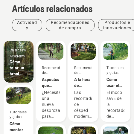
Artículos relacionados
Actividad
Recomendaciones
Productos e
y
de compra
innovaciones
eventos
Chainsaw
Academy
Cómo
talar un
Recomendaciones
Recomendaciones
Tutoriales
de
de
y guías
árbol
compra
compra
Aspectos
A la hora
Cómo
que
de
usar el
debes
comprar
modo
¿Necesitas
Las
El modo
tener en
una
savE en
una
recortadoras
savE de
cuenta al
recortadora
tu
nueva
de
la
adquirir
de
recortadora
desbrozadora
césped
recortadora
Tutoriales
una
césped,
de
para
modernas
de
y guías
desbrozadora
debes
césped a
limpiar
están
césped a
Cómo
tener en
batería
una
diseñadas
batería
montar
cuenta