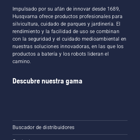
cuál es
un
ya que
la
cortasetos.
Impulsado por su afán de innovar desde 1689,
evita que
motosierra
Husqvarna ofrece productos profesionales para
se
perfecta
caigan
silvicultura, cuidado de parques y jardinería. El
para ti.
tornillos
rendimiento y la facilidad de uso se combinan
al
con la seguridad y el cuidado medioambiental en
césped.
nuestras soluciones innovadoras, en las que los
productos a batería y los robots lideran el
camino.
Descubre nuestra gama
Buscador de distribuidores