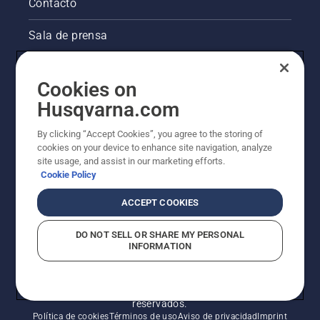
Contacto
Sala de prensa
Información legal de productos
Cookies on
Otros sitios de Husqvarna
Husqvarna.com
By clicking “Accept Cookies”, you agree to the storing of
La visión de Husqvarna sobre la sostenibilidad
cookies on your device to enhance site navigation, analyze
site usage, and assist in our marketing efforts.
Cookie Policy
ACCEPT COOKIES
DO NOT SELL OR SHARE MY PERSONAL
INFORMATION
© Husqvarna AB (publ). Todos los derechos
reservados.
Política de cookies
Términos de uso
Aviso de privacidad
Imprint