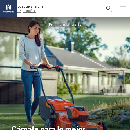
Bosque y jardín
UY, Español
Productos a batería
Cárgate para lo mejor