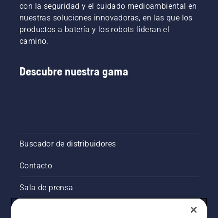
de
verás
con la seguridad y el cuidado medioambiental en
hacerlo
utilidad
que
nuestras soluciones innovadoras, en las que los
en un
en el
arrancar
lugar
productos a batería y los robots lideran el
trabajo,
tu
donde
ya que
desbrozadora
camino.
sea fácil
evita que
Husqvarna
encontrar
se
será
una
caigan
muy
Descubre nuestra gama
herramienta
tornillos
sencillo.
pequeña
al
o un
césped.
tornillo
en caso
de que
se
Buscador de distribuidores
caigan.
Contacto
Sala de prensa
Información legal de productos