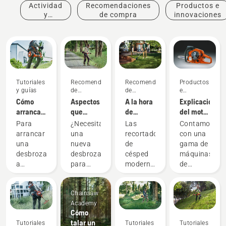
Actividad
Recomendaciones
Productos e
y
de compra
innovaciones
eventos
Tutoriales
Recomendaciones
Recomendaciones
Productos
y guías
de
de
e
compra
compra
innovaciones
Cómo
Aspectos
A la hora
Explicación
arrancar
que
de
del motor
una
debes
comprar
Husqvarna
Para
¿Necesitas
Las
Contamos
desbrozadora
tener en
una
X-Torq®
arrancar
una
recortadoras
con una
a
cuenta al
recortadora
una
nueva
de
gama de
gasolina
adquirir
de
desbrozadora
desbrozadora
césped
máquinas
una
césped,
a
para
modernas
de
desbrozadora
debes
gasolina
limpiar
están
batería
tener en
Husqvarna,
una
diseñadas
potentes.
cuenta
Chainsaw
debes
zona
para
No
estas
Academy
seguir el
más
adaptarse
obstante,
Cómo
cinco
sencillo
grande,
a
para
talar un
cosas
Tutoriales
Tutoriales
Tutoriales
procedimiento
hierba
diferentes
algunos