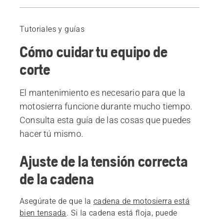
Ajuste de la tensión correcta de la cadena
Lubricación de la cadena
Tutoriales y guías
Mantenimiento de la espada
Cómo cuidar tu equipo de
Sustitución de la espada
Afilado de la cadena y ajuste correcto de la profundidad de corte
corte
Productos recomendados
El mantenimiento es necesario para que la
motosierra funcione durante mucho tiempo.
Consulta esta guía de las cosas que puedes
hacer tú mismo.
Ajuste de la tensión correcta
de la cadena
Asegúrate de que la
cadena de motosierra está
bien tensada
. Si la cadena está floja, puede