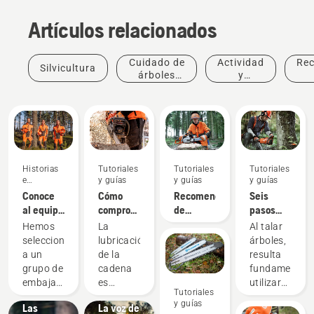
Artículos relacionados
Cuidado de
Actividad
Re
Silvicultura
árboles
y
profesional
eventos
Historias
Tutoriales
Tutoriales
Tutoriales
e
y guías
y guías
y guías
inspiración
Conoce
Cómo
Recomendaciones
Seis
al equipo
comprobar
de
pasos
Historias
H de
que la
afilado y
para
e
Hemos
La
Al talar
Husqvarna:
lubricación
dispositivos
talar un
inspiración
seleccionado
lubricación
árboles,
los
de la
Charlas
de
árbol
a un
de la
resulta
usuarios
cadena
Husqvarna
afilado
correctament
Productos
grupo de
cadena
fundamental
más
funciona
sobre
e
embajadores
es
utilizar
Tutoriales
exigentes
en tu
árboles:
innovaciones
cualificados
importante
las
y guías
Las
motosierra
La voz de
y
al usar
técnicas