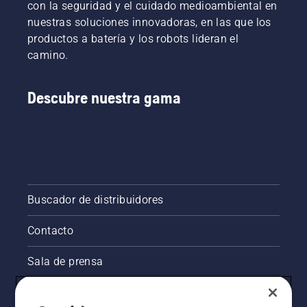
con la seguridad y el cuidado medioambiental en
Las
el nivel
nuestras soluciones innovadoras, en las que los
cadenas
de
productos a batería y los robots lideran el
nuevas
aceite.
camino.
requieren
Arranca
un
la
periodo
motosierra
Descubre nuestra gama
de
y
rodaje
asegúrate
durante
de que el
el que
freno de
debe
cadena
controlarse
está
el
desactivado.
tensado
Acelera
Buscador de distribuidores
con
el motor
mayor
de la
Contacto
frecuencia.
motosierra
a unos
pocos
Sala de prensa
centímetros
del
Información legal de productos
tronco