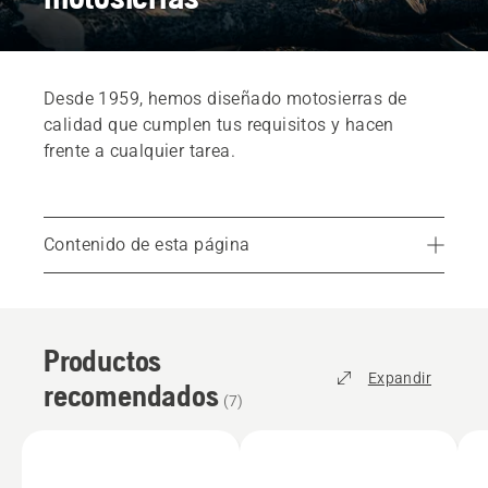
Desde 1959, hemos diseñado motosierras de
calidad que cumplen tus requisitos y hacen
frente a cualquier tarea.
Contenido de esta página
Productos recomendados
Campañas y ofertas
Productos
Características
Expandir
recomendados
Servicios
(
7
)
Encuentra tu distribuidor local