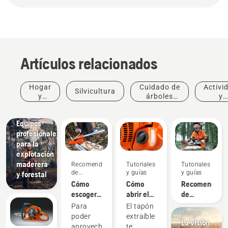
Artículos relacionados
Hogar
Cuidado de
Activi
Silvicultura
y
árboles
y
jardín
profesional
event
Soluciones
Equipos
profesionales
para la
explotación
maderera
Recomendaciones
Tutoriales
Tutoriales
de
y guías
y guías
y forestal
compra
Cómo
Cómo
Recomendaci
escoger
abrir el
de
la
tapón del
afilado y
Para
El tapón
espada
depósito
dispositivos
Temas
poder
extraíble
La visión
correcta
de la
de
aprovechar
te