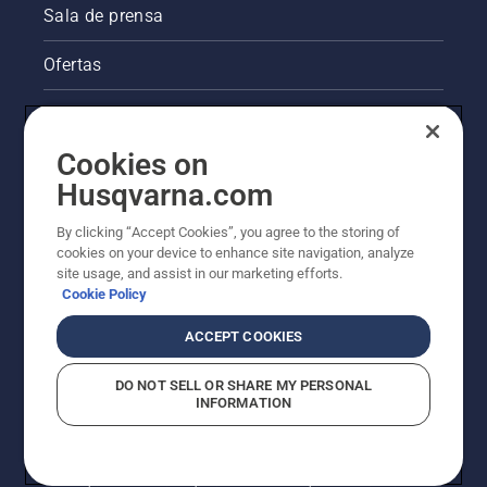
Sala de prensa
Ofertas
Información legal de productos
Cookies on
Otros sitios de Husqvarna
Husqvarna.com
La visión de Husqvarna sobre la sostenibilidad
By clicking “Accept Cookies”, you agree to the storing of
cookies on your device to enhance site navigation, analyze
site usage, and assist in our marketing efforts.
Cookie Policy
ACCEPT COOKIES
DO NOT SELL OR SHARE MY PERSONAL
INFORMATION
© Husqvarna AB (publ). Todos los derechos
reservados.