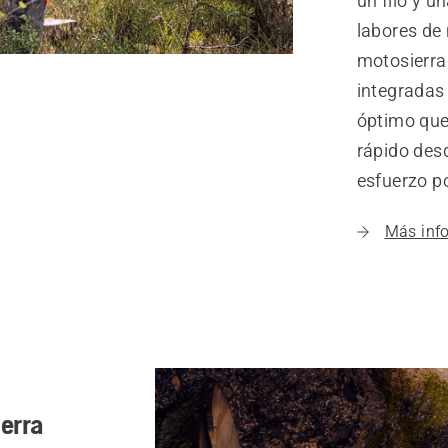
un filo y u
labores de
motosierra 
integradas
óptimo que
rápido des
esfuerzo po
Más inf
erra