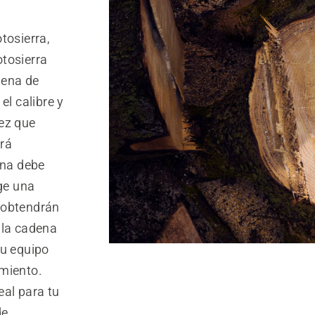
tosierra,
tosierra
dena de
el calibre y
ez que
erá
ena debe
ige una
 obtendrán
 la cadena
tu equipo
imiento.
eal para tu
de