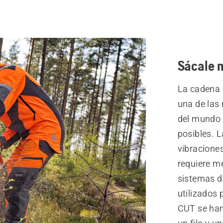
Sácale 
La cadena 
una de las
del mundo 
posibles. L
vibraciones
requiere m
sistemas de
utilizados 
CUT se han