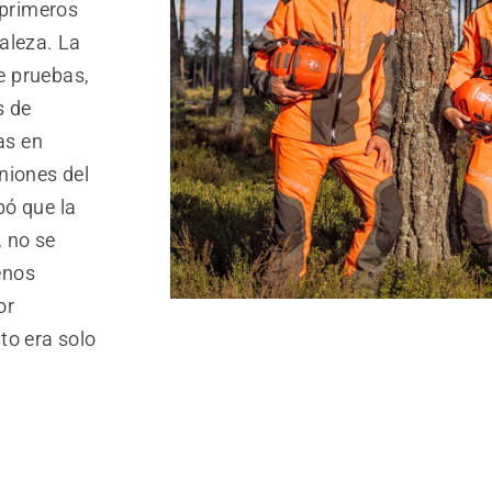
 primeros
aleza. La
e pruebas,
s de
as en
niones del
bó que la
 no se
enos
or
to era solo