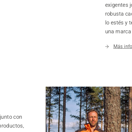
exigentes j
robusta ca
lo estés y 
una marca 
Más inf
 junto con
productos,