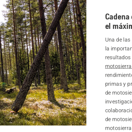
Cadena 
el máxi
Una de las 
la importan
resultados 
motosierr
rendimiento
primas y p
de motosier
investigaci
colaboraci
de motosier
motosierra