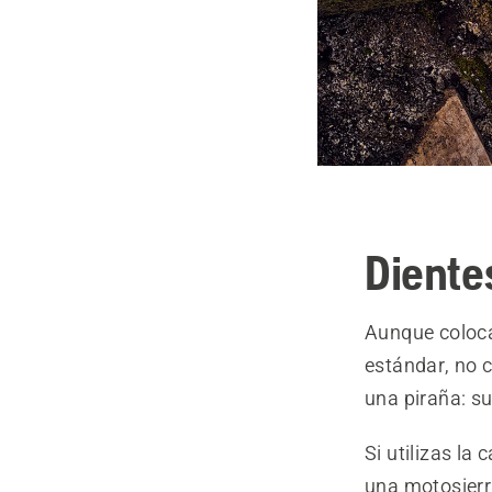
Diente
Aunque coloca
estándar, no 
una piraña: s
Si utilizas la
una motosierra