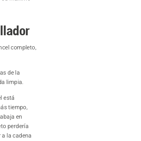
llador
ncel completo,
as de la
da limpia.
l está
más tiempo,
rabaja en
to perdería
r a la cadena