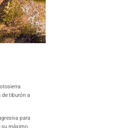
otosierra
 de tiburón a
 agresiva para
re su máximo