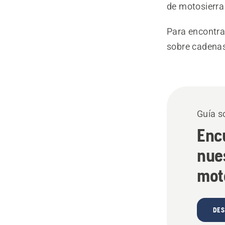
de motosierra
Para encontrar
sobre cadenas
Guía s
Enc
nue
mot
DES