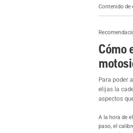
Contenido de 
Dientes y m
Cincel compl
Recomendaci
Cómo e
motosi
Para poder 
elijas la ca
aspectos que
A la hora de e
paso, el calib