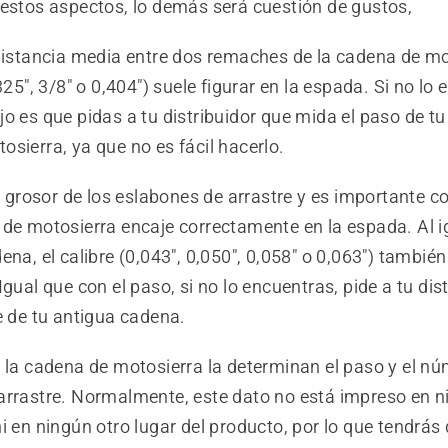
 estos aspectos, lo demás será cuestión de gustos,
distancia media entre dos remaches de la cadena de mo
,325", 3/8" o 0,404") suele figurar en la espada. Si no lo
o es que pidas a tu distribuidor que mida el paso de tu
sierra, ya que no es fácil hacerlo.
l grosor de los eslabones de arrastre y es importante c
 de motosierra encaje correctamente en la espada. Al i
ena, el calibre (0,043", 0,050", 0,058" o 0,063") también
Igual que con el paso, si no lo encuentras, pide a tu dis
e de tu antigua cadena.
e la cadena de motosierra la determinan el paso y el n
arrastre. Normalmente, este dato no está impreso en n
i en ningún otro lugar del producto, por lo que tendrás