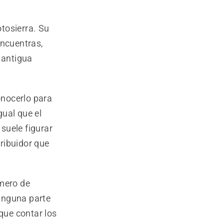
tosierra. Su
 encuentras,
 antigua
onocerlo para
gual que el
 suele figurar
tribuidor que
úmero de
inguna parte
 que contar los