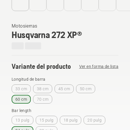
Motosierras
Husqvarna 272 XP®
Variante del producto
Ver en forma de lista
Longitud de barra
33 cm
38 cm
45 cm
50 cm
60 cm
70 cm
Bar length
13 pulg
15 pulg
18 pulg
20 pulg