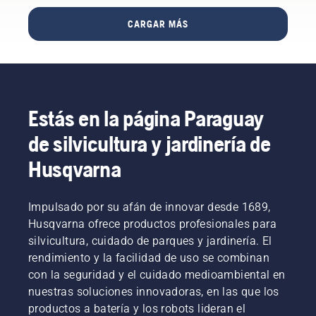
fabrican
la
trabajo
de
donde
motosierra
CARGAR MÁS
duro que
motosierra
empezó
perfecta
requiere
adecuado.
nuestra
para ti.
una gran
historia:
precisión
en
en todo
Huskvarna,
momento.
Suecia.
Gerry
Estás en la página Paraguay
¿Te
Breton,
preguntas
de silvicultura y jardinería de
director
por qué?
de
Bueno,
Husqvarna
seguridad
en
de Lucas
realidad
Tree
la
Impulsado por su afán de innovar desde 1689,
Experts,
historia
Husqvarna ofrece productos profesionales para
se
comienza
decidió
silvicultura, cuidado de parques y jardinería. El
por el
desde el
rendimiento y la facilidad de uso se combinan
final.
primer
con la seguridad y el cuidado medioambiental en
Durante
momento
toda la
nuestras soluciones innovadoras, en las que los
a invertir
fase de
productos a batería y los robots lideran el
en