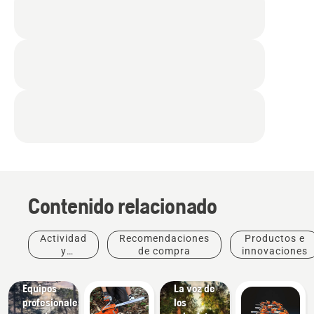
Historias
Contenido relacionado
e
inspiración
Charlas
Actividad
Recomendaciones
Productos e
Husqvarna
y
de compra
innovaciones
sobre
eventos
árboles:
Soluciones
Equipos
La voz de
profesionales
los