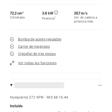
72,2 cm³
3,6 kW
20,7 m/s
Cilindrada
Vel. de cadena a
1
Potencia
potencia máx.
Bomba de aceite regulable
Carter de magnesio
Cigüeñal de tres piezas
Ver todas las funciones
Husqvarna 272 XP® - 965 68 16‑44
Incluido