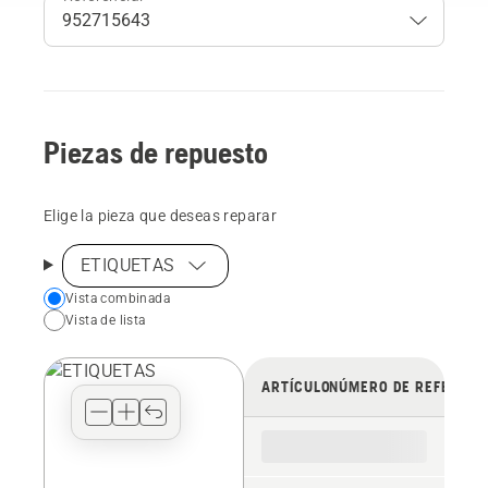
Piezas de repuesto
Elige la pieza que deseas reparar
ETIQUETAS
Choose
Vista combinada
Vista de lista
your
preferred
view
ARTÍCULO
NÚMERO DE REFERENC
type
for
the
spare