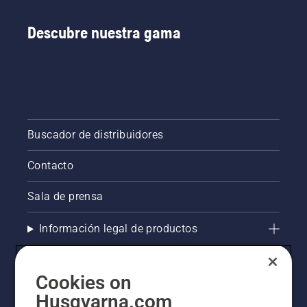
Descubre nuestra gama
Buscador de distribuidores
Contacto
Sala de prensa
Información legal de productos
Otros sitios de Husqvarna
Cookies on
Husqvarna.com
AlertLine/ Canal de Denúncias