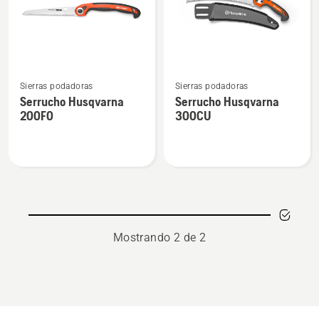
Ver
Ver
Sierras podadoras
Sierras podadoras
más
más
Serrucho Husqvarna
Serrucho Husqvarna
detalles
detalles
200FO
300CU
sobre
sobre
Serrucho
Serrucho
Husqvarna
Husqvarna
200FO
300CU
Mostrando 2 de 2