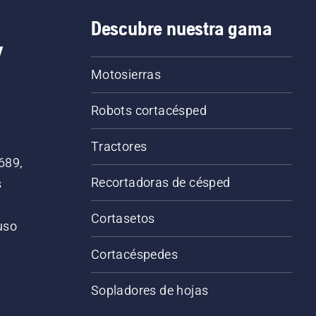
Descubre nuestra gama
y
Motosierras
Robots cortacésped
Tractores
689,
Recortadoras de césped
s
Cortasetos
 uso
o
Cortacéspedes
Sopladores de hojas