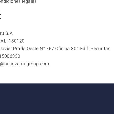
ndiciones legales
t
rú S.A
AL: 150120
Javier Prado Oeste N° 757 Oficina 804 Edif. Securitas
115006330
am@husqvarnagroup.com