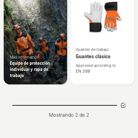
products
Ver
Guantes de trabajo
más
Guantes clásico
Más información
detalles
Equipo de protección
sobre
Approved according to
individual y ropa de
EN 388
Guantes
trabajo
clásico
Mostrando 2 de 2