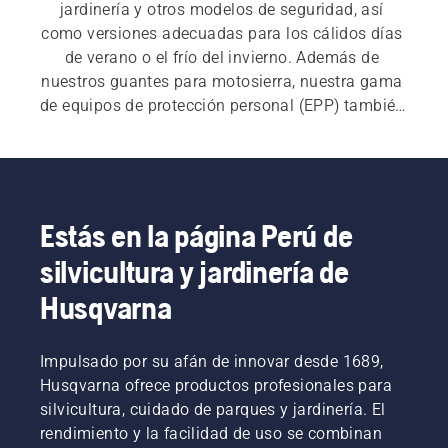
jardinería y otros modelos de seguridad, así 
como versiones adecuadas para los cálidos días 
de verano o el frío del invierno. Además de 
nuestros guantes para motosierra, nuestra gama 
de equipos de protección personal (EPP) también 
incluye cascos forestales, gafas de seguridad, 
pantalones, chaquetas, botas y guantes para 
motosierra, junto con muchos otros artículos 
esenciales.
Estás en la página Perú de
silvicultura y jardinería de
Husqvarna
Impulsado por su afán de innovar desde 1689,
Husqvarna ofrece productos profesionales para
silvicultura, cuidado de parques y jardinería. El
rendimiento y la facilidad de uso se combinan