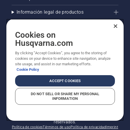
Información legal de productos
Otros sitios de Husqvarna
Cookies on
Husqvarna.com
AlertLine/ Canal de Denúncias
By clicking “Accept Cookies”, you agree to the storing of
La visión de Husqvarna sobre la sostenibilidad
cookies on your device to enhance site navigation, analyze
site usage, and assist in our marketing efforts.
Cookie Policy
ACCEPT COOKIES
DO NOT SELL OR SHARE MY PERSONAL
INFORMATION
© Husqvarna AB (publ). Todos los derechos
reservados.
Política de cookies
Términos de uso
Política de privacidad
Imprint