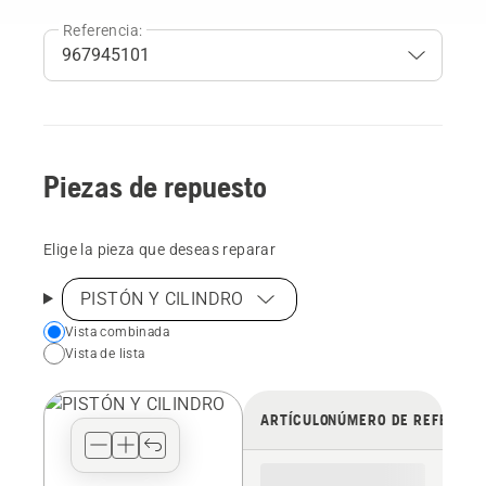
Referencia:
Piezas de repuesto
Elige la pieza que deseas reparar
PISTÓN Y CILINDRO
Choose
Vista combinada
Vista de lista
your
preferred
view
ARTÍCULO
NÚMERO DE REFERENC
type
for