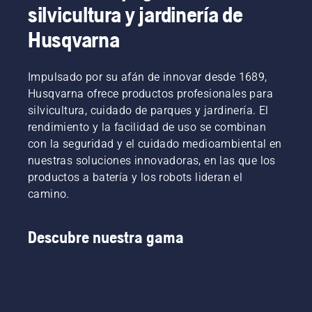
el hilo de
las
profesional
silvicultura y jardinería de
nylon de
cuchillas
después
una
de tu
de cada
Husqvarna
recortadora
robot
temporada.​
de
cortacésped
césped
para
Impulsado por su afán de innovar desde 1689,
Husqvarna.
mantener
Husqvarna ofrece productos profesionales para
el
silvicultura, cuidado de parques y jardinería. El
rendimiento
rendimiento y la facilidad de uso se combinan
habitual.
con la seguridad y el cuidado medioambiental en
Asegúrate
de usar
nuestras soluciones innovadoras, en las que los
siempre
productos a batería y los robots lideran el
cuchillas
camino.
y
tornillos
originales,
Descubre nuestra gama
y de
sustituir
los
tornillos
al mismo
tiempo