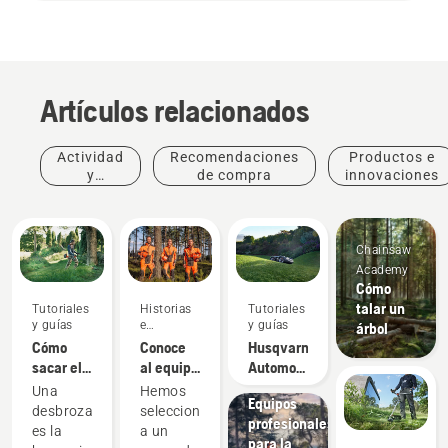
Artículos relacionados
Actividad
Recomendaciones
Productos e
y
de compra
innovaciones
eventos
Chainsaw
Academy
Cómo
talar un
Tutoriales
Historias
Tutoriales
y guías
e
y guías
árbol
inspiración
Cómo
Conoce
Husqvarna
sacar el
al equipo
Automower®
máximo
H de
-
Soluciones
Una
Hemos
Equipos
partido a
Husqvarna:
Preguntas
desbrozadora
seleccionado
profesionales
tu
los
frecuentes
es la
a un
para la
desbrozadora
usuarios