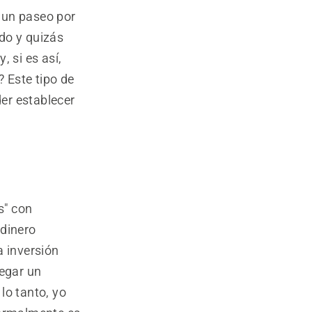
 un paseo por
do y quizás
 si es así,
? Este tipo de
er establecer
s" con
rdinero
a inversión
egar un
lo tanto, yo