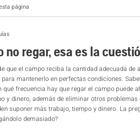
esta página
orrar una gran cantidad de dinero
 tu campo de juego
uías
nfiar en los datos
mas puede ocasionar un exceso de agua?
 no regar, esa es la cuesti
imeon Lilienberg
e que el campo reciba la cantidad adecuada de 
para mantenerlo en perfectas condiciones. Saber
 qué frecuencia hay que regar el campo puede a
 y dinero, además de eliminar otros problemas 
den suponer más trabajo, tiempo y dinero. La pre
gándolo demasiado?