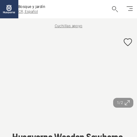
Bosque y jardín
CR, Español
Cuchillas apoyo
1/2
Husqvarna Wooden Sawhorse