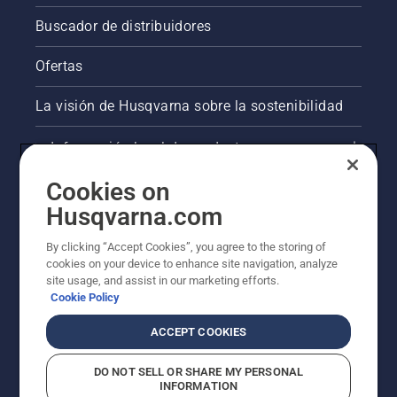
Buscador de distribuidores
Ofertas
La visión de Husqvarna sobre la sostenibilidad
Información legal de productos
Cookies on
Otros sitios de Husqvarna
Husqvarna.com
AlertLine/Canal de Denúncias
By clicking “Accept Cookies”, you agree to the storing of
cookies on your device to enhance site navigation, analyze
site usage, and assist in our marketing efforts.
Cookie Policy
ACCEPT COOKIES
DO NOT SELL OR SHARE MY PERSONAL
INFORMATION