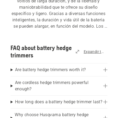
voltios de larga duración, y de la libertad y 
maniobrabilidad que te ofrece su diseño 
específico y ligero. Gracias a diversas funciones 
inteligentes, la duración y vida útil de la batería 
se pueden alargar, en función del modelo. Los 
cortasetos a batería te permiten trabajar de 
forma ágil sin tener que preocuparte por tropezar 
con cables. Nuestra gama de cortasetos 
FAQ about battery hedge
eléctricos y a batería incluye cortasetos 
Expandir todo
trimmers
extensibles, así como modelos para corte grueso 
y de recorte, lo que significa que tenemos el 
Are battery hedge trimmers worth it?
producto adecuado para la aplicación 
adecuada. Consulta nuestra gama completa de 
Are cordless hedge trimmers powerful
cortasetos
.
enough?
How long does a battery hedge trimmer last?
Why choose Husqvarna battery hedge