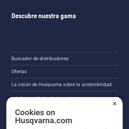
Descubre nuestra gama
Buscador de distribuidores
Ofertas
La visión de Husqvarna sobre la sostenibilidad
Información legal de productos
Cookies on
Otros sitios de Husqvarna
Husqvarna.com
AlertLine/Canal de Denúncias