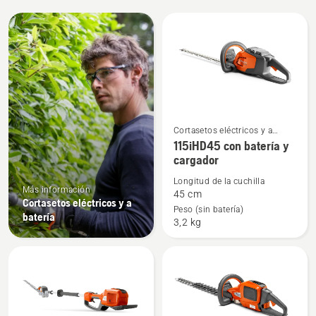
All
products
Cortasetos eléctricos y a
Ver
batería
115iHD45 con batería y
más
cargador
detalles
Longitud de la cuchilla
sobre
Más información
45 cm
115iHD45
Cortasetos eléctricos y a
Peso (sin batería)
batería
con
3,2 kg
batería
y
cargador