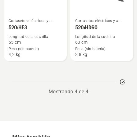
Ver
Ver
Cortasetos eléctricos y a
Cortasetos eléctricos y a
más
más
batería
batería
520iHE3
520iHD60
detalles
detalles
Longitud de la cuchilla
Longitud de la cuchilla
sobre
sobre
55 cm
60 cm
520iHE3
520iHD60
Peso (sin batería)
Peso (sin batería)
4,2 kg
3,8 kg
Mostrando 4 de 4