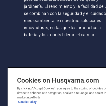
jardinería. El rendimiento y la facilidad de
se combinan con la seguridad y el cuidad
medioambiental en nuestras soluciones
innovadoras, en las que los productos a
batería y los robots lideran el camino.
Cookies on Husqvarna.com
By clicking “Accept Cookies”, you agree to the storing of cookies o
device to enhance site navigation, analyze site usage, and assist in
© Husqvarna AB (publ). Todos los derechos re
marketing efforts.
Cookie Policy
Política de cookies
Términos de uso
Política de priv