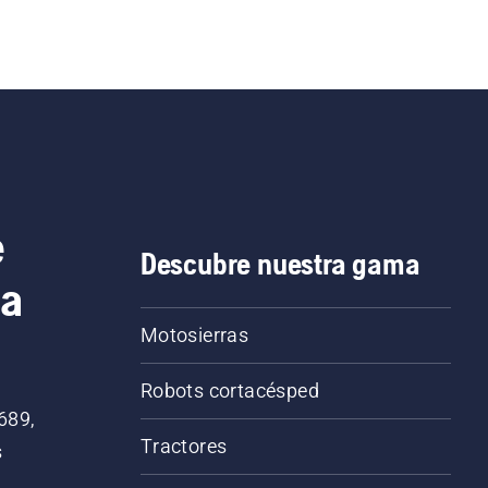
e
Descubre nuestra gama
ca
Motosierras
Robots cortacésped
689,
Tractores
s