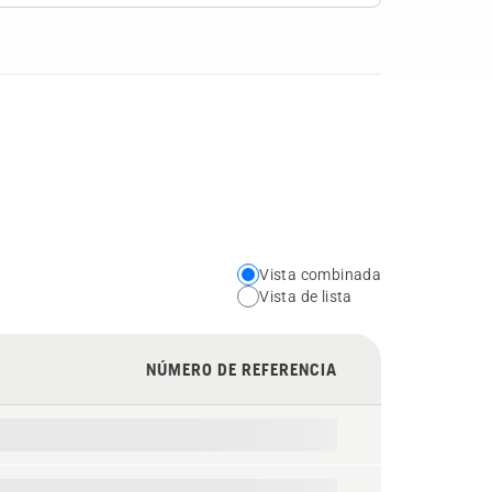
Vista combinada
Choose
Vista de lista
your
preferred
NÚMERO DE REFERENCIA
view
type
for
the