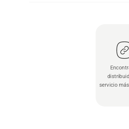
Encontr
distribui
servicio má