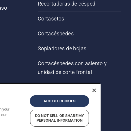
Recortadoras de césped
 uso
o
Cortasetos
Cortacéspedes
Sopladores de hojas
Cortacéspedes con asiento y
unidad de corte frontal
ACCEPT COOKIES
n your
 our
DO NOT SELL OR SHARE MY
servados.
PERSONAL INFORMATION
acidad
Editorial