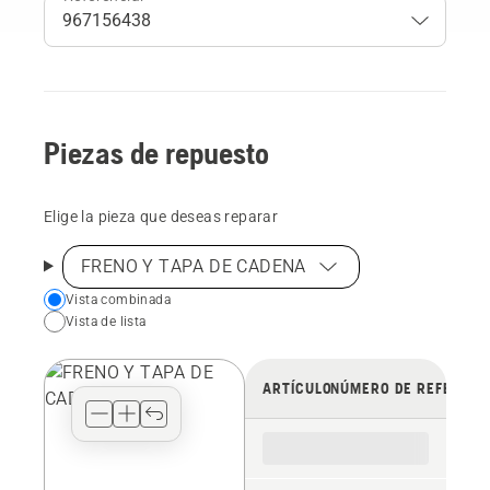
Piezas de repuesto
Elige la pieza que deseas reparar
FRENO Y TAPA DE CADENA
Choose
Vista combinada
Vista de lista
your
preferred
view
ARTÍCULO
NÚMERO DE REFERENC
type
for
the
spare